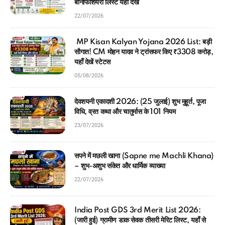
बेनिफिशियरी लिस्ट यहाँ देखें
22/07/2026
MP Kisan Kalyan Yojana 2026 List: बड़ी
सौगात! CM मोहन यादव ने ट्रांसफर किए ₹3308 करोड़,
यहाँ देखें स्टेटस
05/08/2026
देवशयनी एकादशी 2026: (25 जुलाई) शुभ मुहूर्त, पूजा
विधि, व्रत कथा और चातुर्मास के 101 नियम
23/07/2026
सपने में मछली खाना (Sapne me Machli Khana)
– शुभ-अशुभ संकेत और धार्मिक व्याख्या
22/07/2026
India Post GDS 3rd Merit List 2026:
(जारी हुई) ग्रामीण डाक सेवक तीसरी मेरिट लिस्ट, यहाँ से