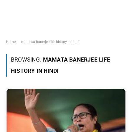
-
Home
mamata banerjee life history in hindi
BROWSING:
MAMATA BANERJEE LIFE
HISTORY IN HINDI