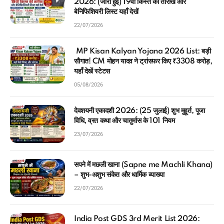
2026: (जारी हुई) 19वीं किस्त की तारीख और
बेनिफिशियरी लिस्ट यहाँ देखें
22/07/2026
MP Kisan Kalyan Yojana 2026 List: बड़ी
सौगात! CM मोहन यादव ने ट्रांसफर किए ₹3308 करोड़,
यहाँ देखें स्टेटस
05/08/2026
देवशयनी एकादशी 2026: (25 जुलाई) शुभ मुहूर्त, पूजा
विधि, व्रत कथा और चातुर्मास के 101 नियम
23/07/2026
सपने में मछली खाना (Sapne me Machli Khana)
– शुभ-अशुभ संकेत और धार्मिक व्याख्या
22/07/2026
India Post GDS 3rd Merit List 2026: