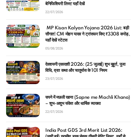
बेनिफिशियरी लिस्ट यहाँ देखें
22/07/2026
MP Kisan Kalyan Yojana 2026 List: बड़ी
सौगात! CM मोहन यादव ने ट्रांसफर किए ₹3308 करोड़,
यहाँ देखें स्टेटस
05/08/2026
देवशयनी एकादशी 2026: (25 जुलाई) शुभ मुहूर्त, पूजा
विधि, व्रत कथा और चातुर्मास के 101 नियम
23/07/2026
सपने में मछली खाना (Sapne me Machli Khana)
– शुभ-अशुभ संकेत और धार्मिक व्याख्या
22/07/2026
India Post GDS 3rd Merit List 2026:
(जारी हुई) ग्रामीण डाक सेवक तीसरी मेरिट लिस्ट, यहाँ से