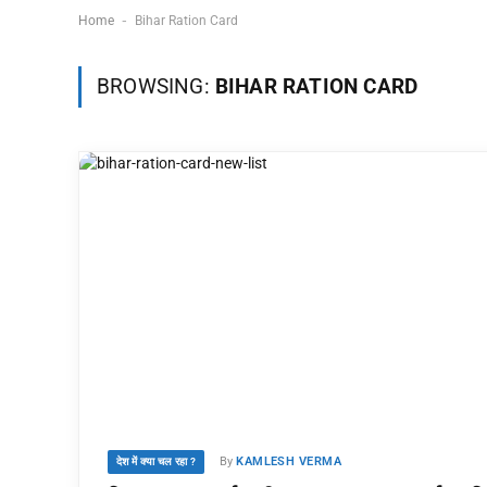
-
Home
Bihar Ration Card
अयोध्या राम मंदिर दर्शन:
Independence
BROWSING:
BIHAR RATION CARD
परिवार व बच्चों के लिए
Day 2026
यात्रा गाइड!
India: ऐतिहासिक! आज़ा
के 79वें वर्ष पर ‘विकसित
04/08/2026
भारत’ का नया संकल्प, जान
थीम और कार्यक्रम
09/08/2026
By
KAMLESH VERMA
देश में क्या चल रहा ?