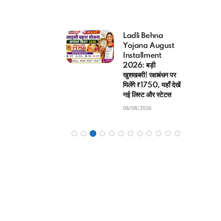
li Behna
Har Ghar Tiranga
jana August
2026
tallment
Registration: शुभ
6: बड़ी
समाचार! ऐसे डाउनलोड करें
बरी! रक्षाबंधन पर
तिरंगा सर्टिफिकेट और लगाएं
गे ₹1750, यहाँ देखें
अपनी सेल्फी
िस्ट और स्टेटस
08/08/2026
8/2026