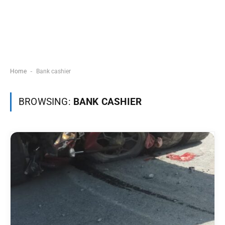
-
Home
Bank cashier
BROWSING:
BANK CASHIER