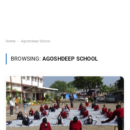
-
Home
Agoshdeep School
BROWSING:
AGOSHDEEP SCHOOL