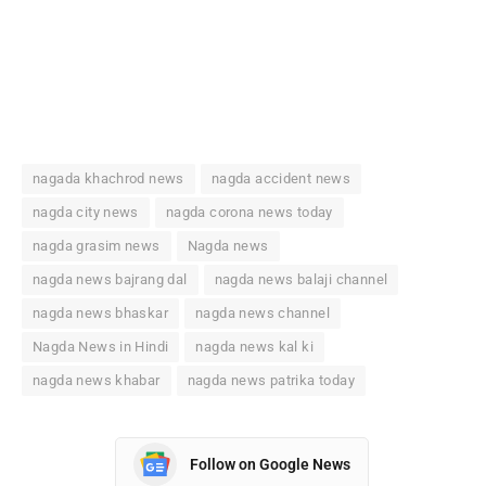
nagada khachrod news
nagda accident news
nagda city news
nagda corona news today
nagda grasim news
Nagda news
nagda news bajrang dal
nagda news balaji channel
nagda news bhaskar
nagda news channel
Nagda News in Hindi
nagda news kal ki
nagda news khabar
nagda news patrika today
Follow on Google News