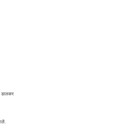
डर डालकर
लें.