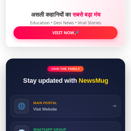
असली कहानियों का
सबसे बड़ा मंच
Education • Desi News • Viral Stories
VISIT NOW
JOIN THE FAMILY
Stay updated with
NewsMug
MAIN PORTAL
➔
Visit Website
WHATSAPP GROUP