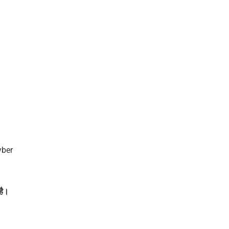
yber
है।