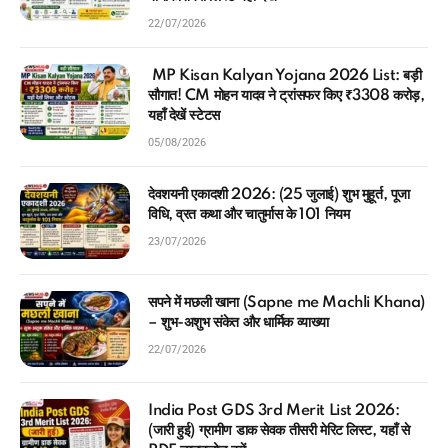
22/07/2026
MP Kisan Kalyan Yojana 2026 List: बड़ी
सौगात! CM मोहन यादव ने ट्रांसफर किए ₹3308 करोड़,
यहाँ देखें स्टेटस
05/08/2026
देवशयनी एकादशी 2026: (25 जुलाई) शुभ मुहूर्त, पूजा
विधि, व्रत कथा और चातुर्मास के 101 नियम
23/07/2026
सपने में मछली खाना (Sapne me Machli Khana)
– शुभ-अशुभ संकेत और धार्मिक व्याख्या
22/07/2026
India Post GDS 3rd Merit List 2026:
(जारी हुई) ग्रामीण डाक सेवक तीसरी मेरिट लिस्ट, यहाँ से