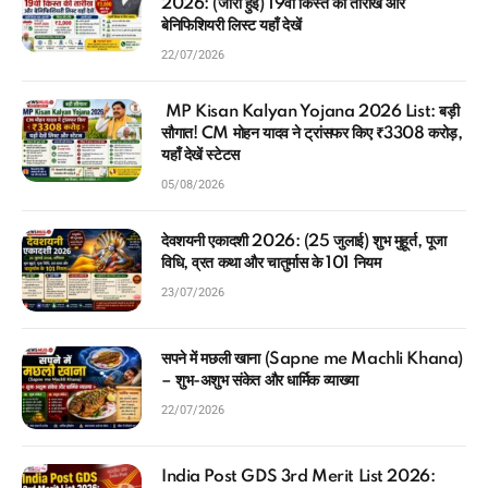
2026: (जारी हुई) 19वीं किस्त की तारीख और
बेनिफिशियरी लिस्ट यहाँ देखें
22/07/2026
MP Kisan Kalyan Yojana 2026 List: बड़ी
सौगात! CM मोहन यादव ने ट्रांसफर किए ₹3308 करोड़,
यहाँ देखें स्टेटस
05/08/2026
देवशयनी एकादशी 2026: (25 जुलाई) शुभ मुहूर्त, पूजा
विधि, व्रत कथा और चातुर्मास के 101 नियम
23/07/2026
सपने में मछली खाना (Sapne me Machli Khana)
– शुभ-अशुभ संकेत और धार्मिक व्याख्या
22/07/2026
India Post GDS 3rd Merit List 2026: