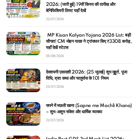
2026: (जारी हुई) 19वीं किस्त की तारीख और
बेनिफिशियरी लिस्ट यहाँ देखें
22/07/2026
MP Kisan Kalyan Yojana 2026 List: बड़ी
सौगात! CM मोहन यादव ने ट्रांसफर किए ₹3308 करोड़,
यहाँ देखें स्टेटस
05/08/2026
देवशयनी एकादशी 2026: (25 जुलाई) शुभ मुहूर्त, पूजा
विधि, व्रत कथा और चातुर्मास के 101 नियम
23/07/2026
सपने में मछली खाना (Sapne me Machli Khana)
– शुभ-अशुभ संकेत और धार्मिक व्याख्या
22/07/2026
India Post GDS 3rd Merit List 2026: