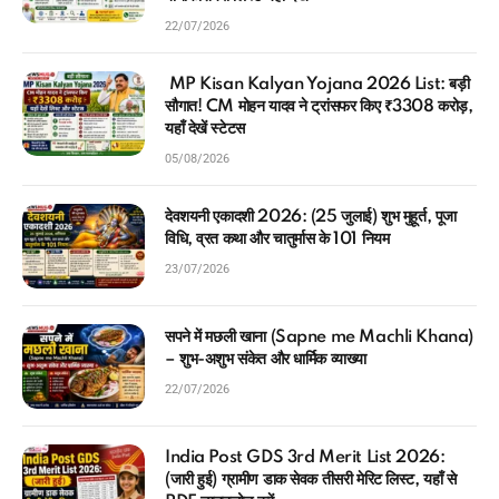
22/07/2026
MP Kisan Kalyan Yojana 2026 List: बड़ी
सौगात! CM मोहन यादव ने ट्रांसफर किए ₹3308 करोड़,
यहाँ देखें स्टेटस
05/08/2026
देवशयनी एकादशी 2026: (25 जुलाई) शुभ मुहूर्त, पूजा
विधि, व्रत कथा और चातुर्मास के 101 नियम
23/07/2026
सपने में मछली खाना (Sapne me Machli Khana)
– शुभ-अशुभ संकेत और धार्मिक व्याख्या
22/07/2026
India Post GDS 3rd Merit List 2026:
(जारी हुई) ग्रामीण डाक सेवक तीसरी मेरिट लिस्ट, यहाँ से