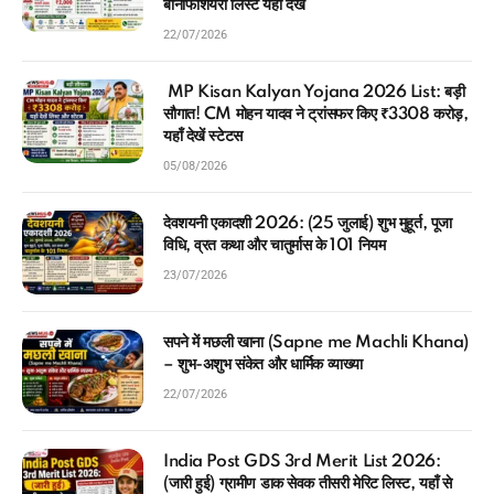
बेनिफिशियरी लिस्ट यहाँ देखें
22/07/2026
MP Kisan Kalyan Yojana 2026 List: बड़ी
सौगात! CM मोहन यादव ने ट्रांसफर किए ₹3308 करोड़,
यहाँ देखें स्टेटस
05/08/2026
देवशयनी एकादशी 2026: (25 जुलाई) शुभ मुहूर्त, पूजा
विधि, व्रत कथा और चातुर्मास के 101 नियम
23/07/2026
सपने में मछली खाना (Sapne me Machli Khana)
– शुभ-अशुभ संकेत और धार्मिक व्याख्या
22/07/2026
India Post GDS 3rd Merit List 2026:
(जारी हुई) ग्रामीण डाक सेवक तीसरी मेरिट लिस्ट, यहाँ से