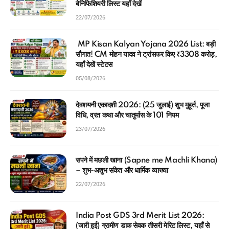
बेनिफिशियरी लिस्ट यहाँ देखें
22/07/2026
MP Kisan Kalyan Yojana 2026 List: बड़ी
सौगात! CM मोहन यादव ने ट्रांसफर किए ₹3308 करोड़,
यहाँ देखें स्टेटस
05/08/2026
देवशयनी एकादशी 2026: (25 जुलाई) शुभ मुहूर्त, पूजा
विधि, व्रत कथा और चातुर्मास के 101 नियम
23/07/2026
सपने में मछली खाना (Sapne me Machli Khana)
– शुभ-अशुभ संकेत और धार्मिक व्याख्या
22/07/2026
India Post GDS 3rd Merit List 2026:
(जारी हुई) ग्रामीण डाक सेवक तीसरी मेरिट लिस्ट, यहाँ से