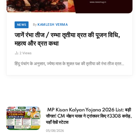
By
KAMLESH VERMA
NEWS
जानें रंभा तीज / रम्भा तृतीया व्रत की पूजन विधि,
महत्व और व्रत कथा
2
Views
हिंदू पंचांग के अनुसार, ज्येष्ठ मास के शुक्ल पक्ष की तृतीया को रंभा तीज व्रत…
26 List: बड़ी
दिल्ली का जंतर-मंतर: किसने बनवाया और क
किए ₹3308 करोड़,
यंत्रों का रहस्य?
04/08/2026