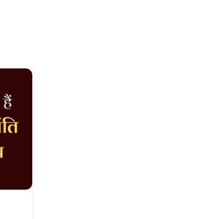
MP Kisan Kalyan
दिल्
ा
Yojana 2026
किसन
List: बड़ी सौगात! CM
इसके
मोहन यादव ने ट्रांसफर किए
04/0
₹3308 करोड़, यहाँ देखें
स्टेटस
05/08/2026