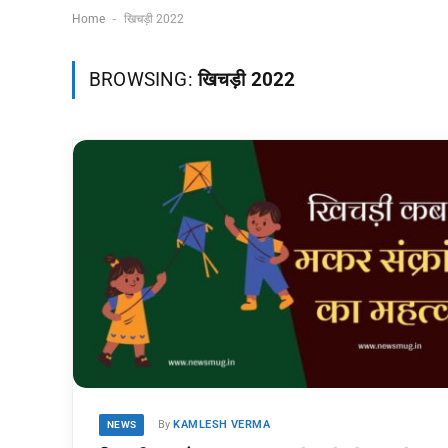
-
Home
खिचड़ी 2022
नदी नाव संजोग का
Shilpi Raj MMS
BROWSING:
खिचड़ी 2022
अर्थ: शाश्वत सत्य! कबीर
Video Viral: (सच य
के इस पद का गहरा रहस्य
झूठ?) जानें शिल्पी राज के
और 2026 के लिए जीवन
वायरल वीडियो की सच्चाई
दर्शन
और करियर का नया मोड़
04/08/2026
05/08/2026
By
KAMLESH VERMA
NEWS