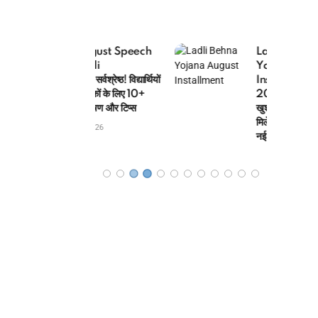
August Speech
Ladli Behna
Hindi
Yojana August
 सर्वश्रेष्ठ! विद्यार्थियों
Installment
िक्षकों के लिए 10+
2026: बड़ी
र भाषण और टिप्स
खुशखबरी! रक्षाबंधन पर
मिलेंगे ₹1750, यहाँ देखें
8/2026
नई लिस्ट और स्टेटस
08/08/2026