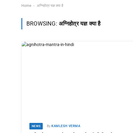
-
Home
अग्निहोत्र यज्ञ क्या है
मेहनत की पहली सीढ़ी:
15 August Quote
BROWSING:
अग्निहोत्र यज्ञ क्या है
बच्चों के लिए प्रेरणादायक
in
बाल कहानी!
Hindi: शानदार! आज़ादी
पर 101+ देशभक्ति के
04/08/2026
अनमोल विचार और
व्हाट्सएप स्टेटस (2026
09/08/2026
By
KAMLESH VERMA
NEWS